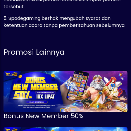
tersebut.
5. Spadegaming berhak mengubah syarat dan
ketentuan acara tanpa pemberitahuan sebelumnya.
Promosi Lainnya
Bonus New Member 50%