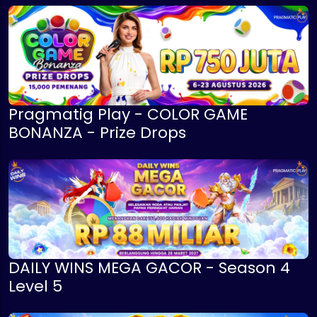
Pragmatig Play - COLOR GAME
BONANZA - Prize Drops
DAILY WINS MEGA GACOR - Season 4
Level 5