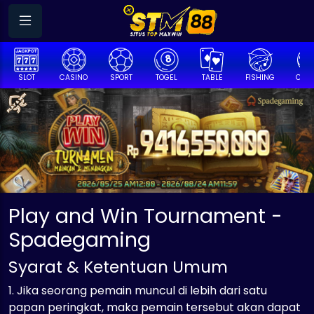
SLOT
CASINO
SPORT
TOGEL
TABLE
FISHING
COCK
Play and Win Tournament -
Spadegaming
Syarat & Ketentuan Umum
1. Jika seorang pemain muncul di lebih dari satu
papan peringkat, maka pemain tersebut akan dapat