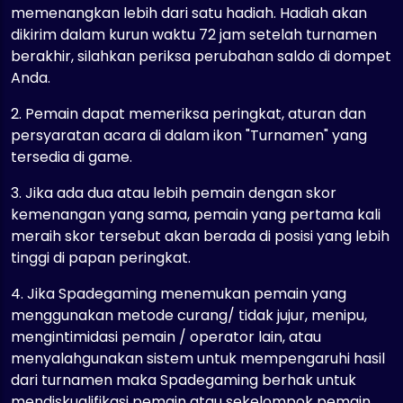
memenangkan lebih dari satu hadiah. Hadiah akan
dikirim dalam kurun waktu 72 jam setelah turnamen
berakhir, silahkan periksa perubahan saldo di dompet
Anda.
2. Pemain dapat memeriksa peringkat, aturan dan
persyaratan acara di dalam ikon "Turnamen" yang
tersedia di game.
3. Jika ada dua atau lebih pemain dengan skor
kemenangan yang sama, pemain yang pertama kali
meraih skor tersebut akan berada di posisi yang lebih
tinggi di papan peringkat.
4. Jika Spadegaming menemukan pemain yang
menggunakan metode curang/ tidak jujur, menipu,
mengintimidasi pemain / operator lain, atau
menyalahgunakan sistem untuk mempengaruhi hasil
dari turnamen maka Spadegaming berhak untuk
mendiskualifikasi pemain atau sekelompok pemain