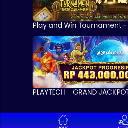
Play and Win Tournament 
PLAYTECH - GRAND JACKPO
HOME
LOGI