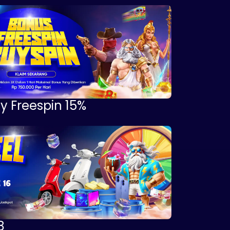
y Freespin 15%
8