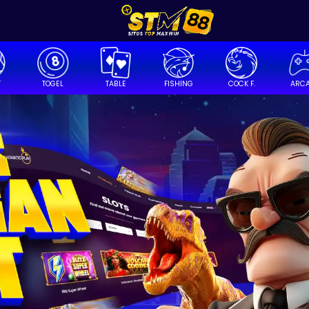
T
TOGEL
TABLE
FISHING
COCK F.
ARC