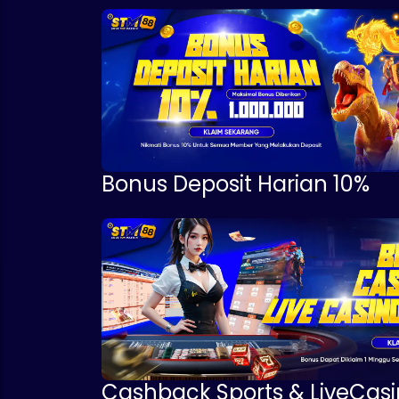
Bonus Deposit Harian 10%
Cashback Sports & LiveCas