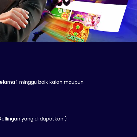
 selama 1 minggu baik kalah maupun
ollingan yang di dapatkan )