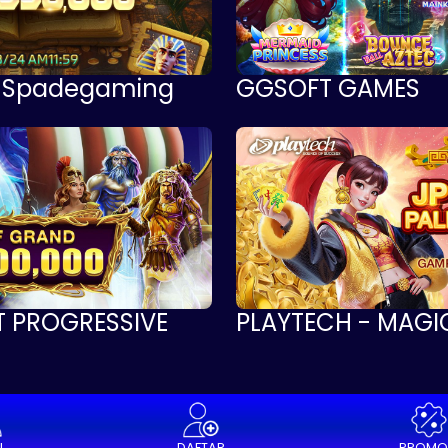
- Spadegaming
GGSOFT GAMES
T PROGRESSIVE
PLAYTECH - MAG
N
DAFTAR
PROMO