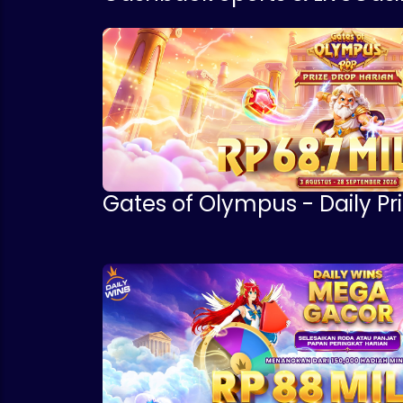
Gates of Olympus - Daily Pr