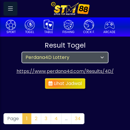
SPORT
TOGEL
TABLE
FISHING
COCK F.
ARCADE
PR
Result Togel
https://www.perdana4d.com/Results/4D/
Lihat Jadwal
Page
1
2
3
4
...
34