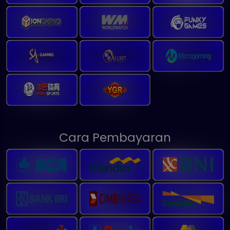
Cara Pembayaran