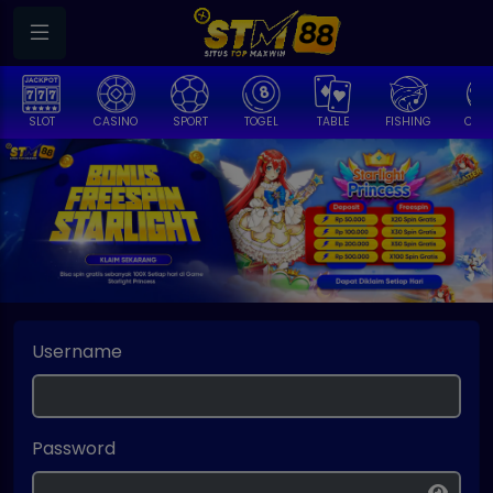
SLOT
CASINO
SPORT
TOGEL
TABLE
FISHING
COCK
Username
Password